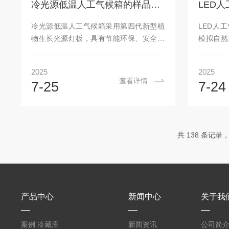
冷光源低温人工气候箱的样品该如何放置，每月维护内容有哪些
常采用保温性能良好的材料制成，如聚氨
响气孔开
酯、聚苯乙烯等。箱体内部根据需要划分
响‌：抑
冷光源低温人工气候箱采用第四代新型植
LED人
为不同的温区，每个温区可独立控制温度
莴苣茎高降
物生长光源灯板，具有节能环保、安全可
模拟自然
和光照等参数...
靠、使用寿命长、响应时间短、体积小、
于植物的
重量轻、发热量少，可根据实验需要分时
苗、微生
2025
2025
段设定不同的温度、光照度，准确模拟不
饲养、水
查看详情
7-25
7-24
同环境气候条件，是植物学、生物遗传工
LED人
程、医学、林业、环境科学、畜牧、水产
系统和环
等生产和科研部门较性价比较高的试验设
由传感器
备。产品特点：≥7寸人机界面多彩触摸
测和调节
共 138 条记录，
屏，显示监控箱体各项参数（段落、时
湿度、光
间、温度、湿度、光照、表格记录、曲线
明系统、
记录等）程序运行。可多段编程编程、具
等，用
有超温报警和声光报警功能，并且程序设
LED人
有三级密码保护...
运行和...
产品中心
新闻中心
关于我
案例 冷藏库
新闻资讯
公司简