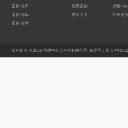
W5400mm*H2800mm*L7010mm
案例 冷库
应用案例
视频中
（L5.8m*W3.5m*H2m）
案例 冷库
技术文章
荣誉资
福建兵工厂
（L3.6m*W6.5m*2.5m）
案例 冷库
福建农业
W3000mm*H3200mm*L5050mm
版权所有 © 2026 福建中友灵科技有限公司
备案号：闽ICP备2022