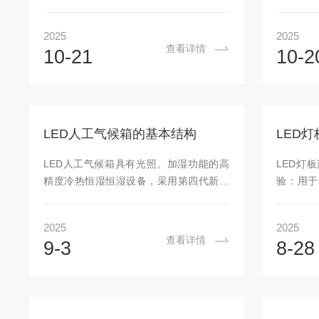
备，通过分区独立控制技术实现复杂环境
的低温低
条件的精准再现，广泛应用于科研、生产
技术，可
2025
2025
及质量检测等领域。采用独立分区控温技
数（包括
查看详情
10-21
10-2
术，每个温区配备单独的加热、制冷及循
按设定要
环系统，可同步或独立运行。智能控制系
体全部
统通过传感器实时监测各温区参数，动态
泡，外观
调整加热功率和制冷能力，确保每个区域
用于各农
精准维持设定条件。分区之间采用高效隔
高校实验
LED人工气候箱的基本结构
热材料，防止热量交叉干扰，实现精确的
是什么：
环境隔离与控制。特殊的风道设计使气流
（如低温
LED人工气候箱具有光照、加湿功能的高
LED灯
循环均匀，避免局部温度波动影响实验结
因呼吸作
精度冷热恒湿恒湿设备，采用第四代新型
验‌：用
果，同时优化能...
传多样性‌..
植物生长光源灯板，具有节能环保、安全
研场景
可靠、使用寿命长、响应时间短、体积
300*
2025
2025
小、重量轻、发热量少，可根据实验需要
SMD28
查看详情
9-3
8-28
分时段设定不同的温度、光照度，准确模
气候室/
拟不同环境气候条件，是植物学、生物遗
周期核心
传工程、医学、林业、环境科学、畜牧、
（450-
水产等生产和科研部门较性价比较高的试
色素吸收
验设备。基本结构：一、箱体结构箱体通
于红光通