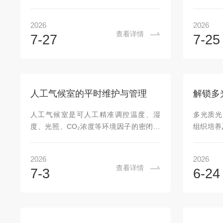
于植物的生长和组织培养、种子发芽、育
于植物的
苗、微生物的培养实验、昆虫及小动物的
苗、微生
2026
2026
饲养、水质监测的BOD测定等多个领域。
饲养、水
查看详情
7-27
7-25
LED人工气候箱的工作原理主要基于控制
LED人
系统和环境模拟系统两个方面。控制系统
系统和环
由传感器、控制器和执行器组成，负责监
由传感器
测和调节气候箱内的环境参数(如温度、湿
测和调节
度、光照等)。环境模拟系统则包括照明系
度、光照
人工气候室的平时维护与管理
统、加热系统、制冷系统、加湿系统等，
统、加热
用于模拟出各种不同的气候条件。LED人
用于模拟
人工气候室是可人工精准调控温度、湿
多光质光
工气候箱其标准使用方法主要包括以下
工气候
度、光照、CO₂浓度等环境因子的密闭实
组织培养
几...
几...
验系统，相当于为生物、材料打造了不受
破了传统
外界干扰的独立可控环境，是科研、农业
够根据实
2026
2026
育种等领域的核心设备。人工气候室采用
谱成分的
查看详情
7-3
6-24
内嵌式空气处理夹层的结构设计，外围护
光源技术
采用厚度为100mm扣式双面彩钢0.5mm聚
（UV）
氨酯发泡白色彩钢保温板，容重为
植物生长
42±2Kg/m³，防火等级B1，室内吊顶为
核心在于
50mm厚聚氨酯发泡白色彩钢保温板，地
系统。用