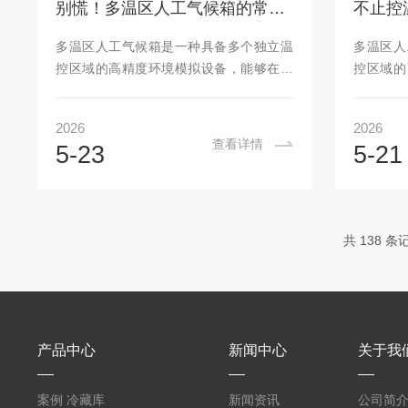
别慌！多温区人工气候箱的常见问题，这份解决清单一次性说透
面辅设50mm聚氨酯白色彩钢保温板，双
软件，自
侧采用1.5mm喷塑钢板孔板的出风方式，
强度（P
多温区人工气候箱是一种具备多个独立温
多温区人
内外均做防腐防锈...
（600-
控区域的高精度环境模拟设备，能够在同
控区域的
一箱体内同时提供不同温度、湿度、光照
一箱体内
等气候条件，广泛应用于植物生理研究、
等气候条
2026
2026
种子发芽对比试验、微生物培养、材料老
种子发芽
查看详情
5-23
5-21
化测试及生物医药等领域。与传统单温区
化测试及
气候箱相比，其z大优势在于可实现多组实
气候箱相
验在完q一致的外部环境下并行开展，仅变
验在完q
量为温度（或结合湿度、光照），显著提
量为温度
共 138 条
升实验效率、数据可比性与空间利用率。
升实验效
多温区人工气候箱采用优质保温材料、高
多温区人
效压缩机及PID智能控制算法，确保温控精
效压缩机
度可达±0.5℃，湿度波动...
度可达±0
产品中心
新闻中心
关于我
案例 冷藏库
新闻资讯
公司简