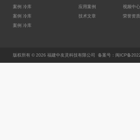
W5400mm*H2800mm*L7010mm
案例 冷库
应用案例
视频中
（L5.8m*W3.5m*H2m）
案例 冷库
技术文章
荣誉资
福建兵工厂
（L3.6m*W6.5m*2.5m）
案例 冷库
福建农业
W3000mm*H3200mm*L5050mm
版权所有 © 2026 福建中友灵科技有限公司
备案号：闽ICP备2022