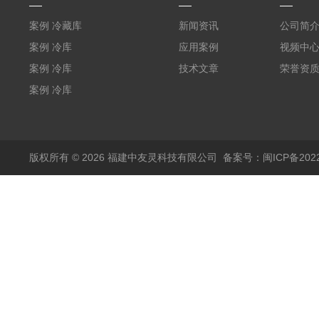
案例 冷藏库
新闻资讯
公司简
W5400mm*H2800mm*L7010mm
案例 冷库
应用案例
视频中
（L5.8m*W3.5m*H2m）
案例 冷库
技术文章
荣誉资
福建兵工厂
（L3.6m*W6.5m*2.5m）
案例 冷库
福建农业
W3000mm*H3200mm*L5050mm
版权所有 © 2026 福建中友灵科技有限公司
备案号：闽ICP备2022