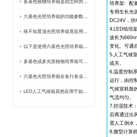
多基色植物培养箱是由怎样的结构组成的呢？
培养架: 配
专用生长光
六基色光照培养箱的功能参数知识详解
DC24V，
4.LED组
殊不知置顶光照培养箱竟应用于如此广泛的领域
波长为660n
变化。可通
以下是使用六基色光照培养箱的操作步骤所在
5.人工气
多基色或多光质植物培养箱可以自动运行未走完的程序
或关。
6.温度控
六基色光照培养箱在各行各业中有着广泛的作用
运行，由控
气候室耗散
LED人工气候箱居然应用于如此广泛的领域
气流均匀。
7.控湿技
后再通过出
需人工倒水
8.微型计算