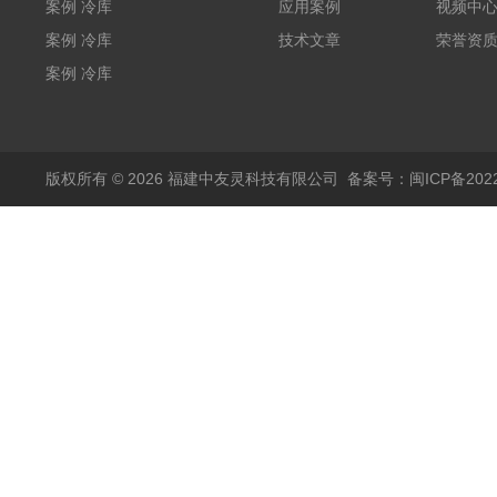
W5400mm*H2800mm*L7010mm
案例 冷库
应用案例
视频中
（L5.8m*W3.5m*H2m）
案例 冷库
技术文章
荣誉资
福建兵工厂
（L3.6m*W6.5m*2.5m）
案例 冷库
福建农业
W3000mm*H3200mm*L5050mm
版权所有 © 2026 福建中友灵科技有限公司
备案号：闽ICP备2022