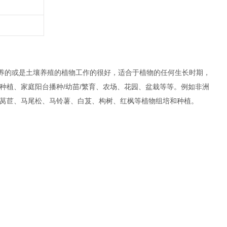
培养的或是土壤养殖的植物工作的很好，适合于植物的任何生长时期，
种植、家庭阳台播种/幼苗/繁育、农场、花园、盆栽等等。例如非洲
莴苣、马尾松、马铃薯、白芨、构树、红枫等植物组培和种植。