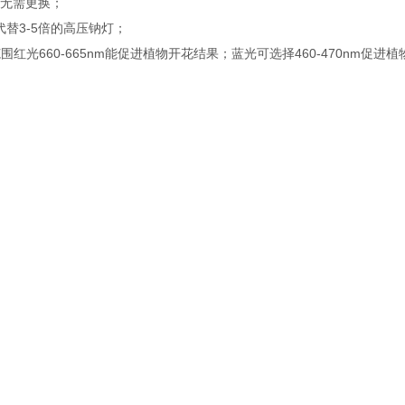
年无需更换；
代替3-5倍的高压钠灯；
围红光660-665nm能促进植物开花结果；蓝光可选择460-470nm促进