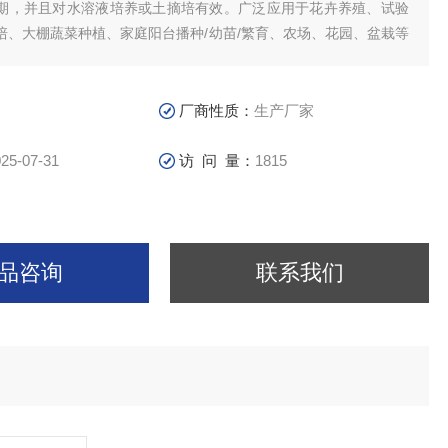
期，并且对水溶液培养或土摘培有效。广泛应用于花卉养殖、试验
培、大棚蔬菜种植、家庭阳台播种/幼苗/繁育、农场、花园、盆栽等
厂商性质：
生产厂家
25-07-31
访 问 量：
1815
品咨询
联系我们