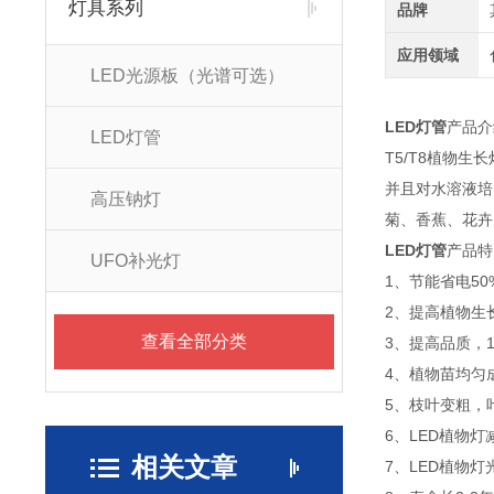
灯具系列
品牌
应用领域
LED光源板（光谱可选）
LED灯管
产品介
LED灯管
T5/T8植物
并且对水溶液培
高压钠灯
菊、香蕉、花卉
LED灯管
产品特
UFO补光灯
1、节能省电5
2、提高植物生
查看全部分类
3、提高品质，
4、植物苗均匀
5、枝叶变粗，
6、LED植物
相关文章
7、LED植物