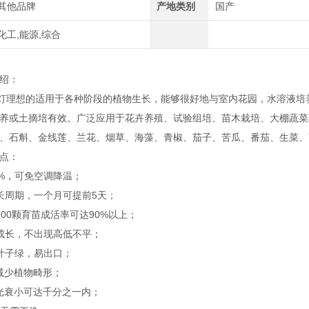
其他品牌
产地类别
国产
化工,能源,综合
绍：
生长灯理想的适用于各种阶段的植物生长，能够很好地与室内花园，水溶液
养或土摘培有效。广泛应用于花卉养殖、试验组培、苗木栽培、大棚蔬菜
、石斛、金线莲、兰花、烟草、海藻、青椒、茄子、苦瓜、番茄、生菜、
点：
0%，可免空调降温；
长周期，一个月可提前5天；
100颗育苗成活率可达90%以上；
成长，不出现高低不平；
叶子绿，易出口；
灯减少植物畸形；
灯光衰小可达千分之一内；