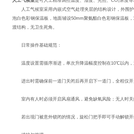
人工气候室
是可人工精准调控温度、湿度、光照、CO₂浓度
人工气候室采用内嵌式空气处理夹层的结构设计，外围护采用
泡白色彩钢保温板，地面辅设50mm聚氨酯白色彩钢保温板
渡结构，无卫生死角。
日常操作基础规范：
温度设置需循序渐进，单次升降温幅度控制在10℃以内
进出时需确保前一道门关闭后再开启下一道门，全程仅开
室内有人时必须开启风扇通风，避免缺氧风险；无人时关
若出现门被意外锁闭的情况，旋松门把手即可手动解锁开