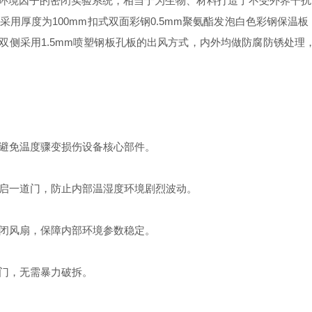
等环境因子的密闭实验系统，相当于为生物、材料打造了不受外界干
厚度为100mm扣式双面彩钢0.5mm聚氨酯发泡白色彩钢保温板，容重
，双侧采用1.5mm喷塑钢板孔板的出风方式，内外均做防腐防锈处
，避免温度骤变损伤设备核心部件。
启一道门，防止内部温湿度环境剧烈波动。
闭风扇，保障内部环境参数稳定。
门，无需暴力破拆。