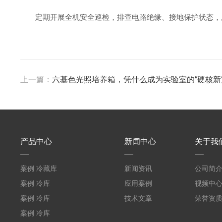
定期开展全机安全巡检，排查电路绝缘、接地保护状态，
上一篇：
六基色光照培养箱，凭什么成为实验室的“硬核新
产品中心
新闻中心
关于我
案例 冷藏库
新闻资讯
公司简
W5400mm*H2800mm*L7010mm
案例 冷库
应用案例
视频中
（L5.8m*W3.5m*H2m）
案例 冷库
技术文章
荣誉资
福建兵工厂
（L3.6m*W6.5m*2.5m）
案例 冷库