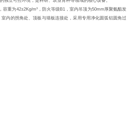
扰的独立可控环境，是科研、农业育种等领域的核心设备。
为42±2Kg/m³，防火等级B1，室内吊顶为50mm厚聚氨酯发
理，室内的拐角处、顶板与墙板连接处，采用专用净化圆弧铝圆角过