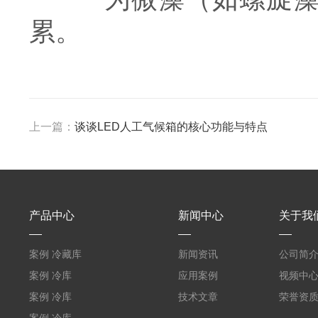
累。
上一篇：
谈谈LED人工气候箱的核心功能与特点
产品中心
新闻中心
关于我
案例 冷藏库
新闻资讯
公司简
W5400mm*H2800mm*L7010mm
案例 冷库
应用案例
视频中
（L5.8m*W3.5m*H2m）
案例 冷库
技术文章
荣誉资