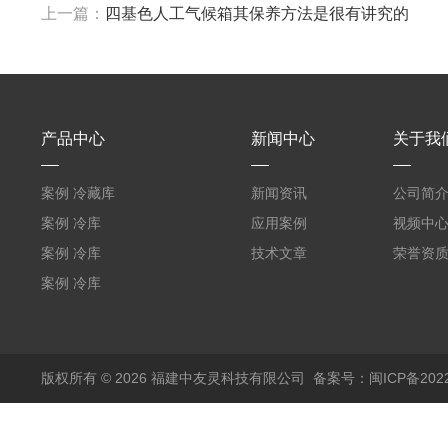
上一篇：
四基色人工气候箱其保养方法是很有讲究的
产品中心
新闻中心
关于我
案例 冷藏库
新闻资讯
公司简
W5400mm*H2800mm*L7010mm
案例 冷库
应用案例
视频中
（L5.8m*W3.5m*H2m）
案例 冷库
技术文章
荣誉资
福建兵工厂
（L3.6m*W6.5m*2.5m）
案例 冷库
福建农业
W3000mm*H3200mm*L5050mm
版权所有 © 2026 福建中友灵科技有限公司
备案号：闽ICP备2022