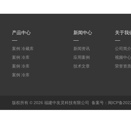
产品中心
新闻中心
关于我
案例 冷藏库
新闻资讯
公司简
W5400mm*H2800mm*L7010mm
案例 冷库
应用案例
视频中
（L5.8m*W3.5m*H2m）
案例 冷库
技术文章
荣誉资
福建兵工厂
（L3.6m*W6.5m*2.5m）
案例 冷库
福建农业
W3000mm*H3200mm*L5050mm
版权所有 © 2026 福建中友灵科技有限公司
备案号：闽ICP备2022