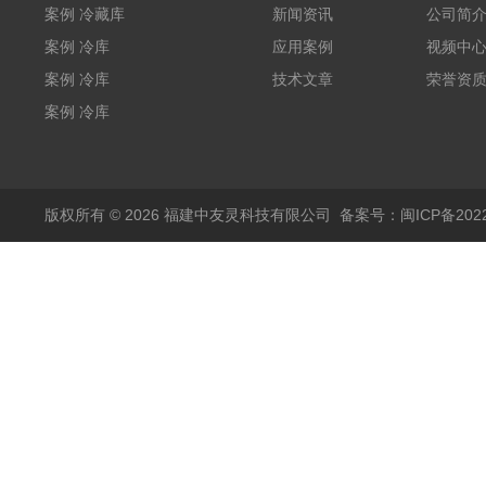
案例 冷藏库
新闻资讯
公司简
W5400mm*H2800mm*L7010mm
案例 冷库
应用案例
视频中
（L5.8m*W3.5m*H2m）
案例 冷库
技术文章
荣誉资
福建兵工厂
（L3.6m*W6.5m*2.5m）
案例 冷库
福建农业
W3000mm*H3200mm*L5050mm
版权所有 © 2026 福建中友灵科技有限公司
备案号：闽ICP备2022